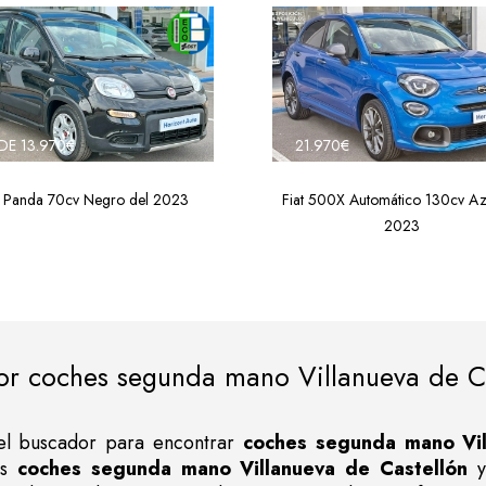
DE 13.970€
21.970€
t Panda 70cv Negro del 2023
Fiat 500X Automático 130cv Az
2023
or coches segunda mano Villanueva de Ca
n el buscador para encontrar
coches segunda mano Vil
os
coches segunda mano Villanueva de Castellón