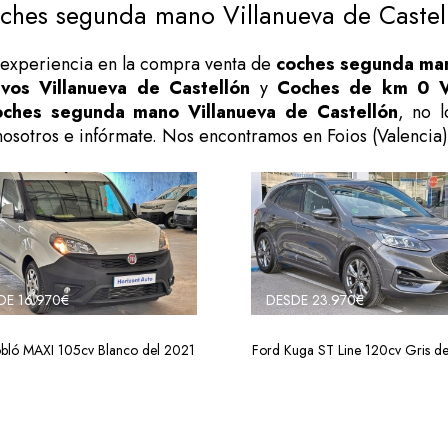
ches segunda mano Villanueva de Castel
experiencia en la compra venta de
coches segunda man
vos Villanueva de Castellón
y
Coches de km 0 Vi
oches segunda mano Villanueva de Castellón
, no l
nosotros e infórmate. Nos encontramos en Foios (Valencia)
DE 16.970€
DESDE 23.970€
obló MAXI 105cv Blanco del 2021
Ford Kuga ST Line 120cv Gris d