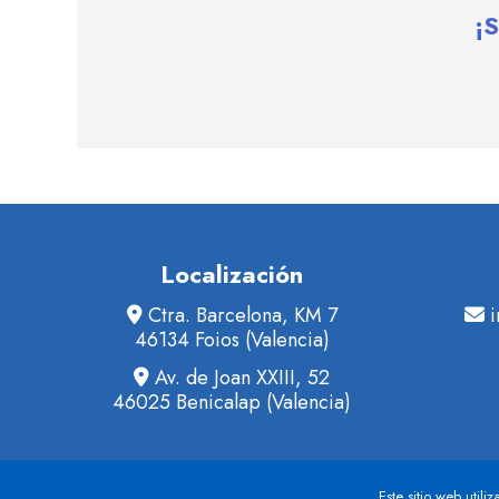
¡
Localización
Ctra. Barcelona, KM 7
46134 Foios (Valencia)
Av. de Joan XXIII, 52
46025 Benicalap (Valencia)
Aviso legal
Este sitio web util