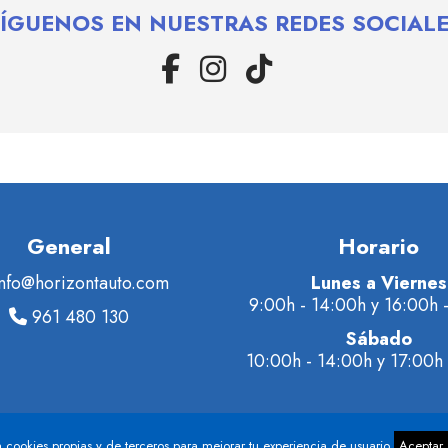
SÍGUENOS EN NUESTRAS REDES SOCIALE
General
Horario
info@horizontauto.com
Lunes a Viernes
9:00h - 14:00h y 16:00h 
961 480 130
Sábado
10:00h - 14:00h y 17:00h 
Política de privacidad
Política de Cookies
Marquistas Estudio Creativo
Proyectos Di
|
|
|
|
iza cookies propias y de terceros para mejorar tu experiencia de usuario
Aceptar