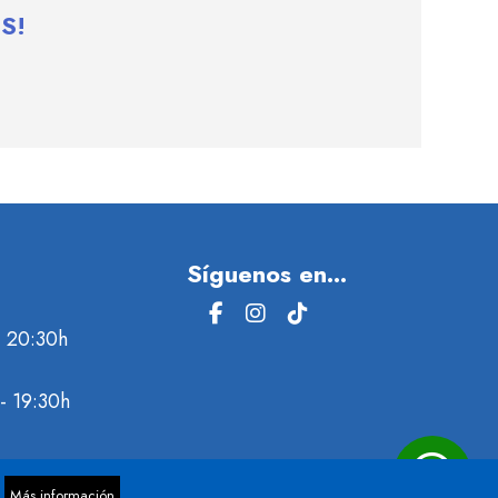
S!
Síguenos en...
- 20:30h
- 19:30h
gitales Web
Más información