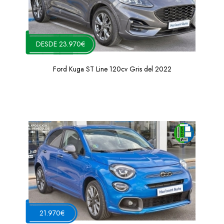
DESDE 23.970€
Ford Kuga ST Line 120cv Gris del 2022
21.970€