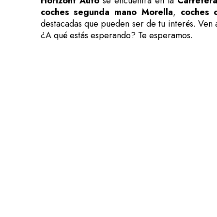
Horizont Auto
se encuentra en la
Carretera
coches segunda mano Morella
,
coches 
destacadas que pueden ser de tu interés. Ven a
¿A qué estás esperando? Te esperamos.