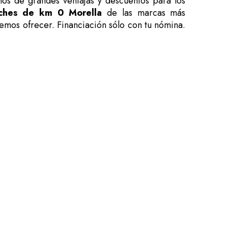
os de grandes ventajas y descuentos para los
ches de km 0 Morella
de las marcas más
demos ofrecer. Financiación sólo con tu nómina.