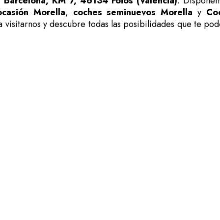
 Barcelona, KM 7, 46134 Foios (Valencia)
. Disponem
ocasión Morella
,
coches seminuevos Morella
y
Co
 visitarnos y descubre todas las posibilidades que te po