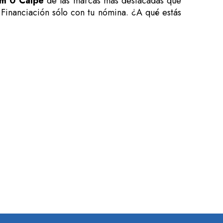
m 0 Calpe
de las marcas más destacadas que
 Financiación sólo con tu nómina. ¿A qué estás