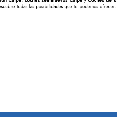
ión Calpe
,
coches seminuevos Calpe
y
Coches de k
descubre todas las posibilidades que te podemos ofrecer.