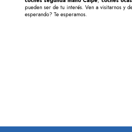
coches segunda mano Calpe
,
coches ocas
pueden ser de tu interés. Ven a visitarnos y 
esperando? Te esperamos.