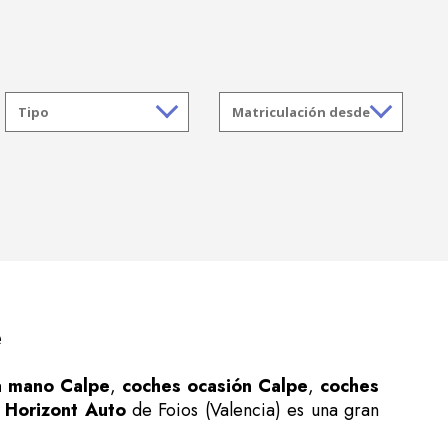
e
a mano Calpe
,
coches ocasión Calpe
,
coches
a
Horizont Auto
de Foios (Valencia) es una gran