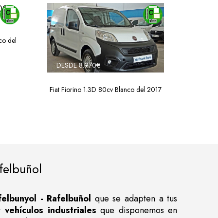
co del
DESDE 8.970€
Fiat Fiorino 1.3D 80cv Blanco del 2017
felbuñol
lbunyol - Rafelbuñol
que se adapten a tus
y
vehículos industriales
que disponemos en