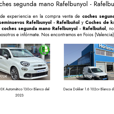
ches segunda mano Rafelbunyol - Rafelbu
de experiencia en la compra venta de
coches segund
seminuevos Rafelbunyol - Rafelbuñol
y
Coches de km
n
coches segunda mano Rafelbunyol - Rafelbuñol
, no
nosotros e infórmate. Nos encontramos en Foios (Valencia)
970€
DESDE 12.970€
00X Automático 130cv Blanco del
Dacia Dokker 1.6 102cv Blanco 
2023