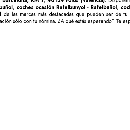
 Barcelona, KM 7, 46134 Foios (Valencia)
. Disponem
buñol
,
coches ocasión Rafelbunyol - Rafelbuñol
,
coc
l
de las marcas más destacadas que pueden ser de tu in
iación sólo con tu nómina. ¿A qué estás esperando? Te es