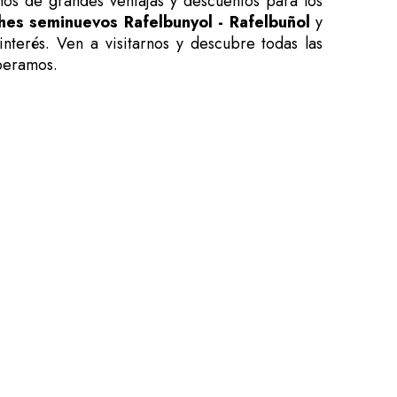
os de grandes ventajas y descuentos para los
hes seminuevos Rafelbunyol - Rafelbuñol
y
terés. Ven a visitarnos y descubre todas las
peramos.